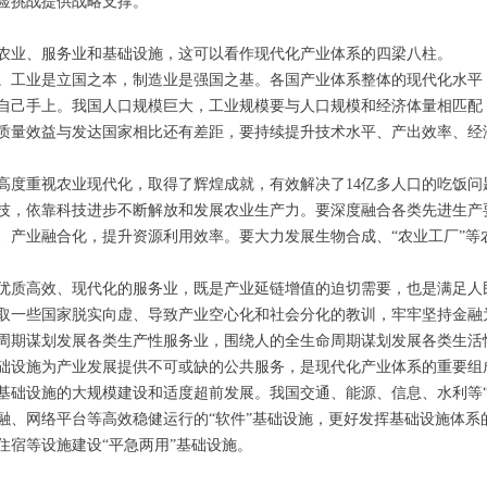
险挑战提供战略支撑。
农业、服务业和基础设施，这可以看作现代化产业体系的四梁八柱。
。工业是立国之本，制造业是强国之基。各国产业体系整体的现代化水平
自己手上。我国人口规模巨大，工业规模要与人口规模和经济体量相匹配
质量效益与发达国家相比还有差距，要持续提升技术水平、产出效率、经
高度重视农业现代化，取得了辉煌成就，有效解决了14亿多人口的吃饭
技，依靠科技进步不断解放和发展农业生产力。要深度融合各类先进生产
、产业融合化，提升资源利用效率。要大力发展生物合成、“农业工厂”等
优质高效、现代化的服务业，既是产业延链增值的迫切需要，也是满足人
取一些国家脱实向虚、导致产业空心化和社会分化的教训，牢牢坚持金融
周期谋划发展各类生产性服务业，围绕人的全生命周期谋划发展各类生活
础设施为产业发展提供不可或缺的公共服务，是现代化产业体系的重要组
基础设施的大规模建设和适度超前发展。我国交通、能源、信息、水利等“
融、网络平台等高效稳健运行的“软件”基础设施，更好发挥基础设施体系
住宿等设施建设“平急两用”基础设施。