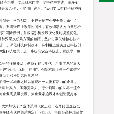
体经济为重，防止脱实向虚；坚持稳中求进、循序渐
持开放合作，不能闭门造车。”我们要以钉钉子精神持
时俱进、不断创新。要把维护产业安全作为重中之
调。要增强产业政策协同性，有效调动各方力量积极
则和国际惯例，并根据形势发展变化及时调整优化。
基础和深层次积累方面的差距，坚决打赢关键核心技术
进一步深化科技体制改革，从制度上落实企业科技创
种业科技攻关，进一步提高农业科技进步贡献率，更
竞争的稀缺资源，是我们建设现代化产业体系的最大
户“敢用、愿用、想用”。创新本质上是一个试错的
准助力和推动高质量发展。
沿海一些城市之所以涌现出一大批有活力的企业，主
大科技实力、国际竞争力、行业领导力的世界一流企
为企业高质量发展、为企业家施展才华创造更好条
”，大大加快了产业体系现代化进程，在华跨国企业也
数字经济伙伴关系协定》（DEPA）等国际高标准经贸