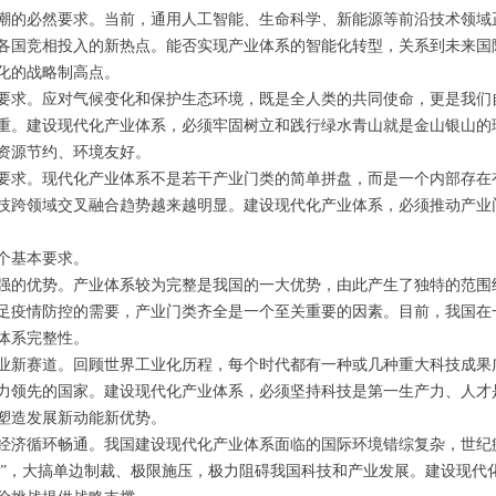
潮的必然要求。当前，通用人工智能、生命科学、新能源等前沿技术领域
各国竞相投入的新热点。能否实现产业体系的智能化转型，关系到未来国
化的战略制高点。
要求。应对气候变化和保护生态环境，既是全人类的共同使命，更是我们
重。建设现代化产业体系，必须牢固树立和践行绿水青山就是金山银山的
资源节约、环境友好。
要求。现代化产业体系不是若干产业门类的简单拼盘，而是一个内部存在
技跨领域交叉融合趋势越来越明显。建设现代化产业体系，必须推动产业
个基本要求。
强的优势。产业体系较为完整是我国的一大优势，由此产生了独特的范围
足疫情防控的需要，产业门类齐全是一个至关重要的因素。目前，我国在
体系完整性。
业新赛道。回顾世界工业化历程，每个时代都有一种或几种重大科技成果
力领先的国家。建设现代化产业体系，必须坚持科技是第一生产力、人才
塑造发展新动能新优势。
经济循环畅通。我国建设现代化产业体系面临的国际环境错综复杂，世纪
断链”，大搞单边制裁、极限施压，极力阻碍我国科技和产业发展。建设现