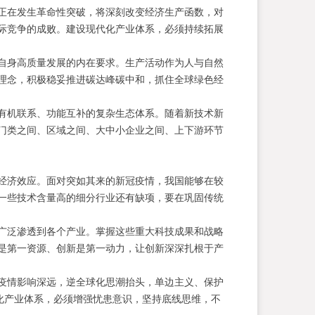
正在发生革命性突破，将深刻改变经济生产函数，对
际竞争的成败。建设现代化产业体系，必须持续拓展
自身高质量发展的内在要求。生产活动作为人与自然
理念，积极稳妥推进碳达峰碳中和，抓住全球绿色经
有机联系、功能互补的复杂生态体系。随着新技术新
门类之间、区域之间、大中小企业之间、上下游环节
经济效应。面对突如其来的新冠疫情，我国能够在较
一些技术含量高的细分行业还有缺项，要在巩固传统
广泛渗透到各个产业。掌握这些重大科技成果和战略
是第一资源、创新是第一动力，让创新深深扎根于产
疫情影响深远，逆全球化思潮抬头，单边主义、保护
代化产业体系，必须增强忧患意识，坚持底线思维，不