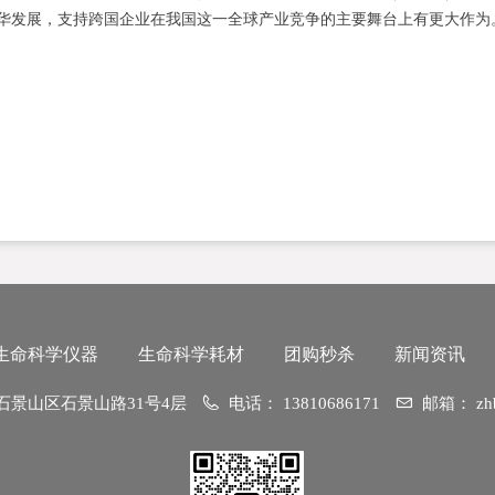
华发展，支持跨国企业在我国这一全球产业竞争的主要舞台上有更大作为。
生命科学仪器
生命科学耗材
团购秒杀
新闻资讯
石景山区石景山路31号4层
电话：
13810686171
邮箱：
zh