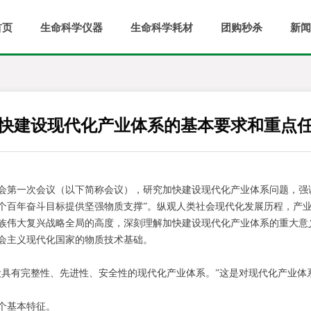
首页
生命科学仪器
生命科学耗材
团购秒杀
新闻
快建设现代化产业体系的基本要求和重点
员会第一次会议（以下简称会议），研究加快建设现代化产业体系问题，强
个百年奋斗目标提供坚强物质支撑”。纵观人类社会现代化发展历程，产
族伟大复兴战略全局的高度，深刻理解加快建设现代化产业体系的重大意
会主义现代化国家的物质技术基础。
设具有完整性、先进性、安全性的现代化产业体系。”这是对现代化产业体
个基本特征。