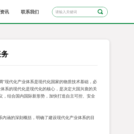
끠
资讯
联系我们
任务
调“现代化产业体系是现代化国家的物质技术基础，必
业体系的现代化是现代化的核心，是决定大国兴衰的关
义，结合国内国际新形势，加快打造自主可控、安全
系内涵的深刻概括，明确了建设现代化产业体系的目