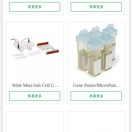
Pulser/MicroPulser
查看更多
查看更多
Electroporation Cuvettes,
0.1 cm gap #1652089
Wide Mini-Sub Cell GT
Gene Pulser/MicroPulser
Horizontal Electrophoresis
Electroporation Cuvettes,
查看更多
查看更多
System, 15 x 10 cm tray,
0.4 cm gap #1652081
with gel caster #1704469