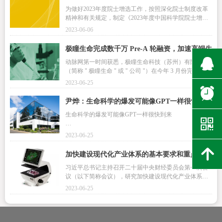
nic）医疗峰会的会前高峰论坛上，高瓴创始合伙人、联
为做好2023年度院士增选工作，按照深化院士制度改革
席首席投资官易诺青表达了他对生命科学产业创新的观
精神和有关规定，制定《2023年度中国科学院院士增选
点。
指南》。
2023-06-06
极瞳生命完成数千万 Pre-A 轮融资，加速高端生
뀩
命科学仪器 SPR 分子互作仪国产化进程
动脉网第一时间获悉，极瞳生命科技（苏州）有限公司
（简称 " 极瞳生命 " 或 " 公司 "）在今年 3 月份完成了 Pr
e-A 轮融资，本轮融资由鲁信创投领投。这是继 2021 年
2023-06-25
极瞳生命完成了由爱博泰克投资的天使轮融资后，完成
뀥
的新轮融资。所筹集资金将用于极瞳生命自主知识产权
尹烨：生命科学的爆发可能像GPT一样很快到来
的 SPR 分子互作仪等产品的研发。
生命科学的爆发可能像GPT一样很快到来
낃
上世纪80年代最开始出现抗体药物的时候，科研人员用
2023-06-25
的方法是直接打鼠源抗体，就是把小鼠身上产生的抗体
녕
直接打给人，结果100%排异。后来研发出了人鼠嵌合抗
加快建设现代化产业体系的基本要求和重点任务
体，今天又可以通过基因重组、基因编辑等技术，在老
习近平总书记主持召开二十届中央财经委员会第一次会
鼠身上产生全人源化的抗体。
议（以下简称会议），研究加快建设现代化产业体系问
题，强调“现代化产业体系是现代化国家的物质技术基
2023-06-25
础，必须把发展经济的着力点放在实体经济上，为实现
第二个百年奋斗目标提供坚强物质支撑”。纵观人类社会
现代化发展历程，产业体系的现代化是现代化的核心，
是决定大国兴衰的关键因素。必须从统筹世界百年未有